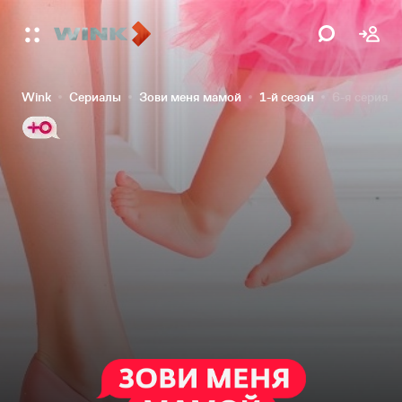
Wink
Сериалы
Зови меня мамой
1-й сезон
6-я серия