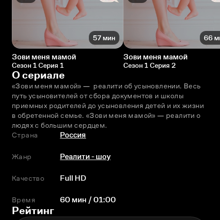
57 мин
66 м
Зови меня мамой
Зови меня мамой
Сезон 1 Серия 1
Сезон 1 Серия 2
О сериале
«Зови меня мамой» —  реалити об усыновлении. Весь 
путь усыновителей от сбора документов и школы 
приемных родителей до усыновления детей и их жизни 
в обретенной семье. «Зови меня мамой» — реалити о 
людях с большим сердцем. 
Страна
Россия
Жанр
Реалити - шоу
Качество
Full HD
Время
60 мин / 01:00
Рейтинг