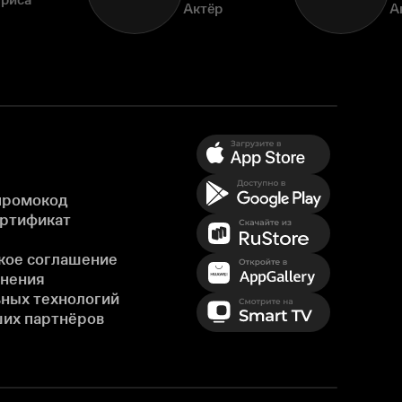
Актёр
А
промокод
ертификат
кое соглашение
енения
ных технологий
ших партнёров