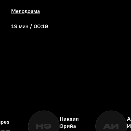
Мелодрама
19 мин / 00:19
Никхил
А
лрез
НЭ
АИ
Эрийа
И
триса