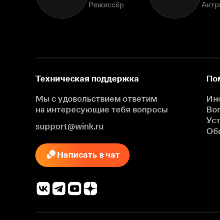
Режиссёр
Актр
Техническая поддержка
По
Мы с удовольствием ответим
Ин
на интересующие
тебя вопросы
Во
Ус
support@wink.ru
Об
Написать в чат