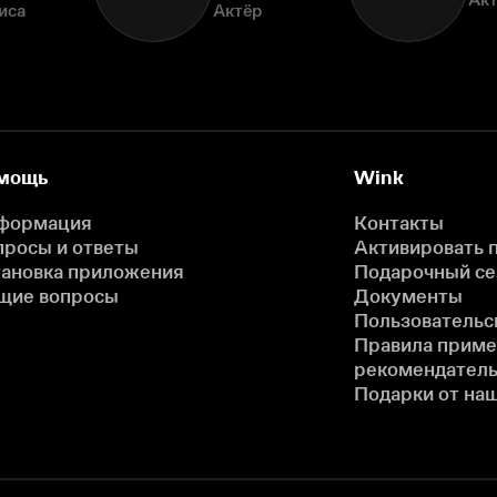
иса
Актёр
мощь
Wink
формация
Контакты
просы и ответы
Активировать 
тановка приложения
Подарочный с
щие вопросы
Документы
Пользовательс
Правила прим
рекомендатель
Подарки от на