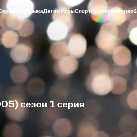
Сериалы
Музыка
Детям
Игры
Спорт
Подписки
Видеоб
42-я серия
05) сезон 1 серия