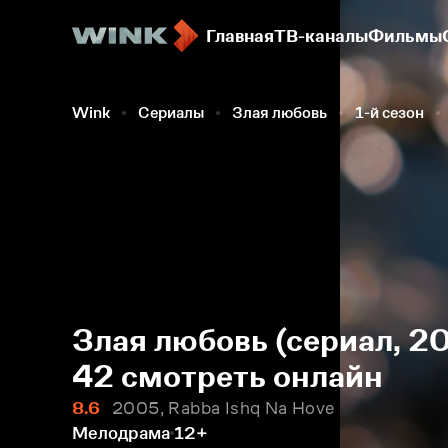
Главная
ТВ-каналы
Фильмы
Wink
Сериалы
Злая любовь
1-й сезон
Злая любовь (сериал, 20
42 смотреть онлайн
8.6
2005, Rabba Ishq Na Hove
Мелодрама
12+