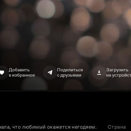
Добавить
Поделиться
Загрузить
в избранное
с друзьями
на устройс
ала, что любимый окажется негодяем. 
Страна