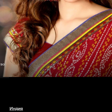
тво
Индия