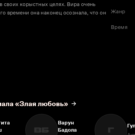
в своих корыстных целях. Вира очень 
Жанр
го времени она наконец осознала, что он 
Время
иала «Злая любовь»
гита
Варун
Гу
ВБ
Г
ш
Бадола
Ак