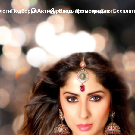
логи
Подборки
Активировать промокод
Вход | Регистрация
Блог
Бесплат