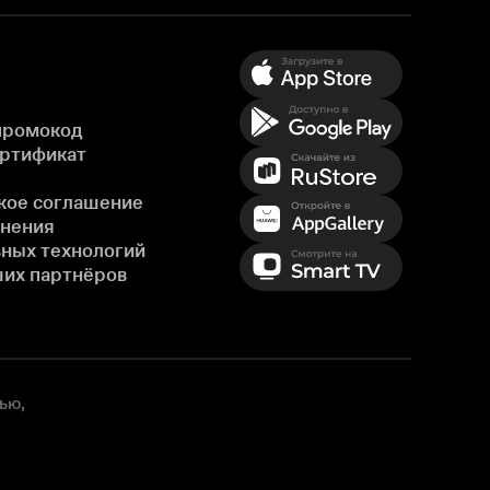
промокод
ертификат
кое соглашение
енения
ных технологий
ших партнёров
ью,