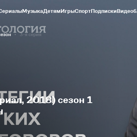
Сериалы
Музыка
Детям
Игры
Спорт
Подписки
Видеоб
сезон
3-я серия
риал, 2018) сезон 1
н