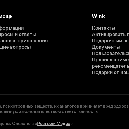
мощь
Wink
формация
Контакты
просы и ответы
Активировать 
тановка приложения
Подарочный с
щие вопросы
Документы
Пользовательс
Правила прим
рекомендатель
Подарки от на
, психотропных веществ, их аналогов причиняет вред здоров
овленную законодательством ответственность.
щены. Сделано в «
Рестрим Медиа
»