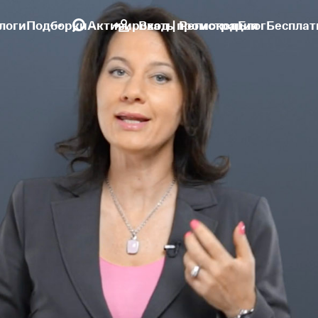
логи
Подборки
Активировать промокод
Вход | Регистрация
Блог
Бесплат