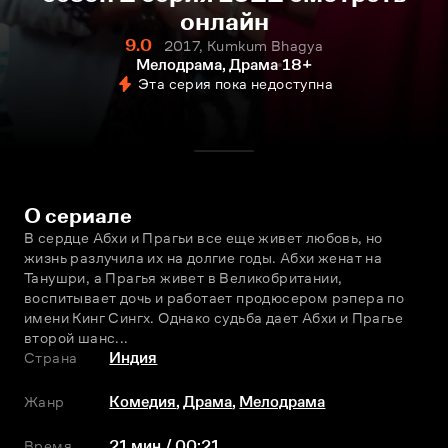
онлайн
9.0
2017, Kumkum Bhagya
Мелодрама, Драма
18+
Эта серия пока недоступна
О сериале
В сердце Абхи и Прагьи все еще живет любовь, но 
жизнь разлучила их на долгие годы. Абхи женат на 
Танушри, а Прагья живет в Великобритании, 
воспитывает дочь и работает продюсером рэпера по 
имени Кинг Сингх. Однако судьба дает Абхи и Прагье 
второй шанс...
Страна
Индия
Жанр
Комедия
,
Драма
,
Мелодрама
Время
21 мин / 00:21