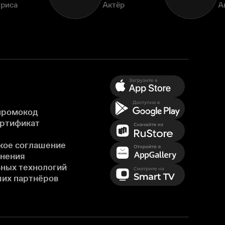
триса
Актёр
А
промокод
ертификат
кое соглашение
енения
ных технологий
ших партнёров