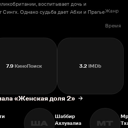
еликобритании, воспитывает дочь и 
Жанр
Сингх. Однако судьба дает Абхи и Прагье 
Время
7.9
КиноПоиск
3.2
IMDb
иала «Женская доля 2»
ти
Шаббир
Мр
ША
МТ
Ахлувалиа
Тх