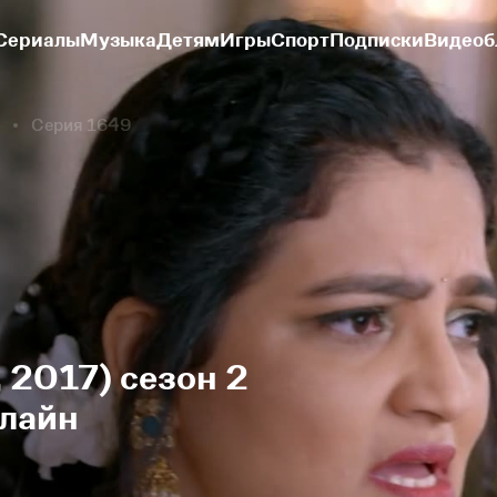
Сериалы
Музыка
Детям
Игры
Спорт
Подписки
Видеоб
Серия 1649
 2017) сезон 2
нлайн