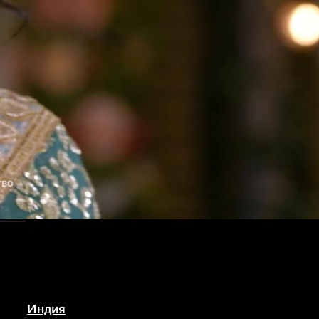
тво
Индия