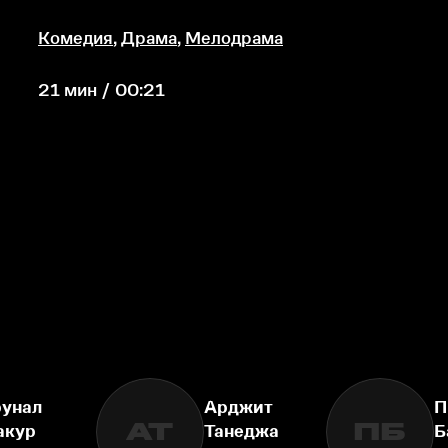
Комедия
,
Драма
,
Мелодрама
21 мин / 00:21
унал
Арджит
П
АТ
ПБ
акур
Танеджа
Б