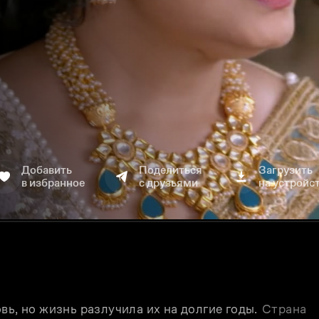
Добавить
Поделиться
Загрузить
в избранное
с друзьями
на устройс
ь, но жизнь разлучила их на долгие годы. 
Страна