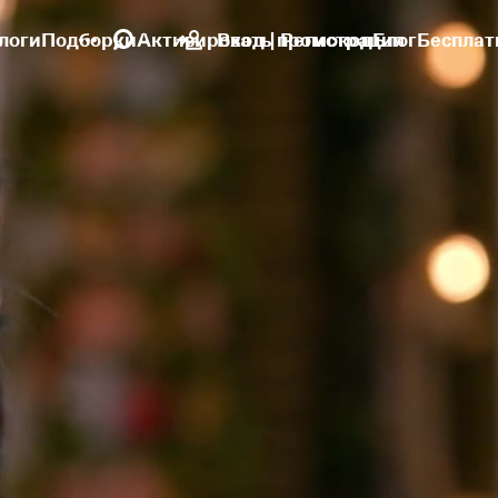
логи
Подборки
Активировать промокод
Вход | Регистрация
Блог
Бесплат