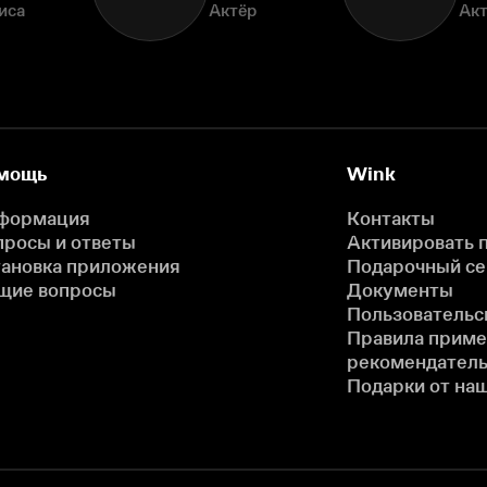
иса
Актёр
Ак
мощь
Wink
формация
Контакты
просы и ответы
Активировать 
тановка приложения
Подарочный с
щие вопросы
Документы
Пользовательс
Правила прим
рекомендатель
Подарки от на