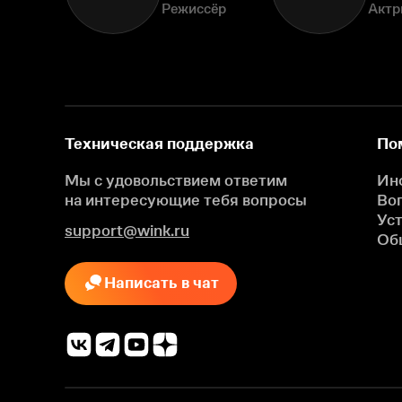
Режиссёр
Актр
Техническая поддержка
По
Мы с удовольствием ответим
Ин
на интересующие
тебя вопросы
Во
Ус
support@wink.ru
Об
Написать в чат