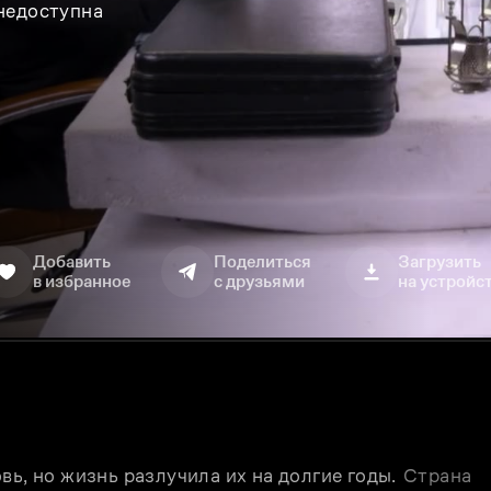
 недоступна
Добавить
Поделиться
Загрузить
в избранное
с друзьями
на устройс
ь, но жизнь разлучила их на долгие годы. 
Страна