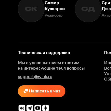
Самир
Сри
СК
СД
Кулкарни
Джа
Режиссёр
Актр
Техническая поддержка
По
Мы с удовольствием ответим
Ин
на интересующие
тебя вопросы
Во
Ус
support@wink.ru
Об
Написать в чат