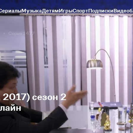
Сериалы
Музыка
Детям
Игры
Спорт
Подписки
Видеоб
Серия 1477
 2017) сезон 2
нлайн