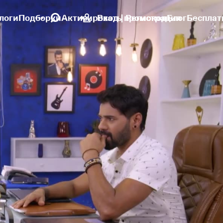
логи
Подборки
Активировать промокод
Вход | Регистрация
Блог
Бесплат