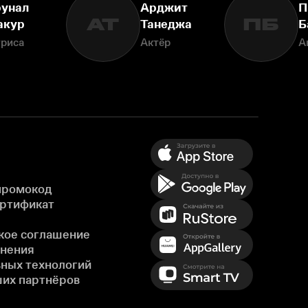
унал
Арджит
П
АТ
ПБ
акур
Танеджа
Б
триса
Актёр
А
промокод
ертификат
кое соглашение
енения
ных технологий
ших партнёров