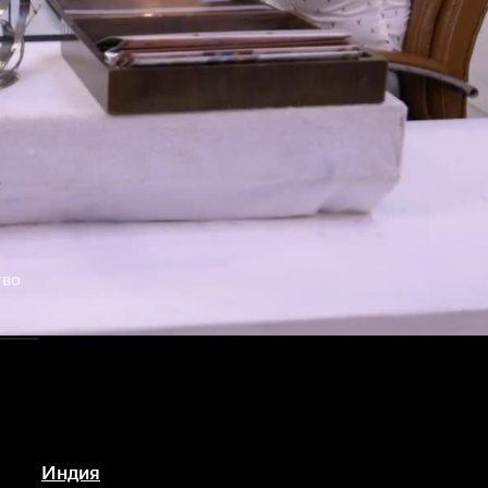
тво
Индия