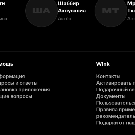
ти
Шаббир
Мр
ША
МТ
Ахлувалиа
Тх
иса
Актёр
Ак
мощь
Wink
формация
Контакты
просы и ответы
Активировать 
тановка приложения
Подарочный с
щие вопросы
Документы
Пользовательс
Правила прим
рекомендатель
Подарки от на