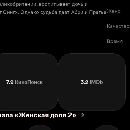
еликобритании, воспитывает дочь и 
Жанр
Сингх. Однако судьба дает Абхи и Прагье 
Качество
Время
7.9
КиноПоиск
3.2
IMDb
иала «Женская доля 2»