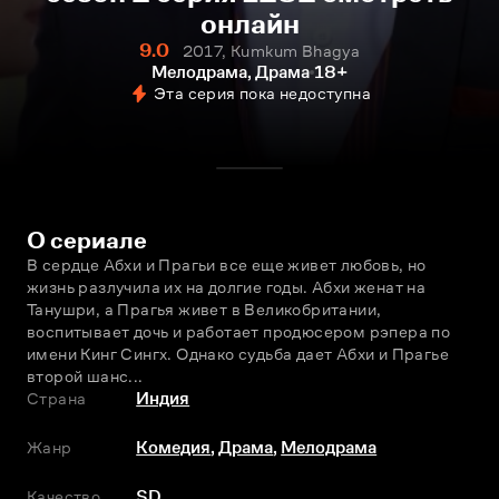
онлайн
9.0
2017, Kumkum Bhagya
Мелодрама, Драма
18+
Эта серия пока недоступна
О сериале
В сердце Абхи и Прагьи все еще живет любовь, но 
жизнь разлучила их на долгие годы. Абхи женат на 
Танушри, а Прагья живет в Великобритании, 
воспитывает дочь и работает продюсером рэпера по 
имени Кинг Сингх. Однако судьба дает Абхи и Прагье 
второй шанс...
Страна
Индия
Жанр
Комедия
,
Драма
,
Мелодрама
Качество
SD