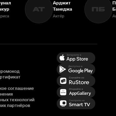
унал
Арджит
П
АТ
ПБ
акур
Танеджа
Б
триса
Актёр
А
промокод
ертификат
кое соглашение
енения
ных технологий
ших партнёров