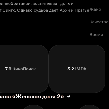
еликобритании, воспитывает дочь и 
Жанр
Сингх. Однако судьба дает Абхи и Прагье 
Качество
Время
7.9
КиноПоиск
3.2
IMDb
иала «Женская доля 2»