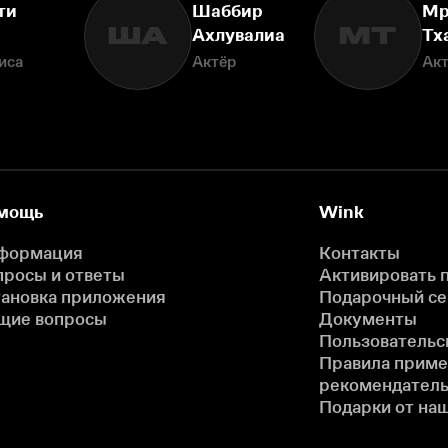
ти
Шаббир
Мр
ША
МТ
Ахлувалиа
Тх
иса
Актёр
Ак
мощь
Wink
формация
Контакты
просы и ответы
Активировать 
тановка приложения
Подарочный с
щие вопросы
Документы
Пользовательс
Правила прим
рекомендатель
Подарки от на