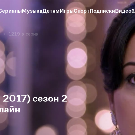
Сериалы
Музыка
Детям
Игры
Спорт
Подписки
Видеоб
1219-я серия
 2017) сезон 2
лайн