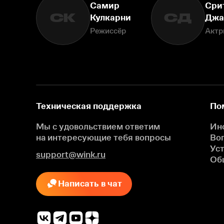
Самир
Сри
СК
СД
Кулкарни
Джа
Режиссёр
Актр
Техническая поддержка
По
Мы с удовольствием ответим
Ин
на интересующие
тебя вопросы
Во
Ус
support@wink.ru
Об
Написать в чат