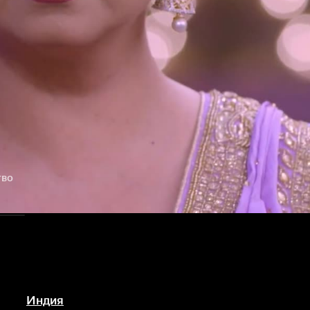
тво
Индия