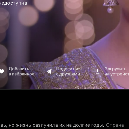
 недоступна
Добавить
Поделиться
Загрузить
в избранное
с друзьями
на устройс
ь, но жизнь разлучила их на долгие годы. 
Страна