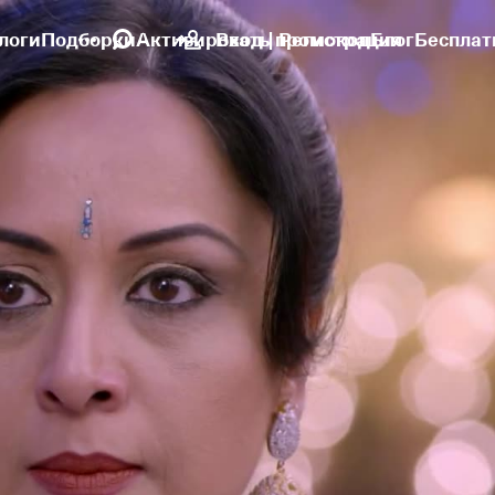
логи
Подборки
Активировать промокод
Вход | Регистрация
Блог
Бесплат