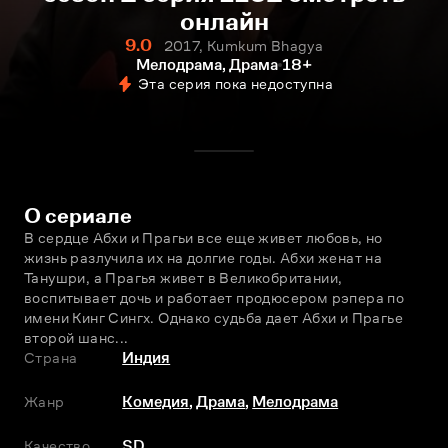
онлайн
9.0
2017, Kumkum Bhagya
Мелодрама, Драма
18+
Эта серия пока недоступна
О сериале
В сердце Абхи и Прагьи все еще живет любовь, но 
жизнь разлучила их на долгие годы. Абхи женат на 
Танушри, а Прагья живет в Великобритании, 
воспитывает дочь и работает продюсером рэпера по 
имени Кинг Сингх. Однако судьба дает Абхи и Прагье 
второй шанс...
Страна
Индия
Жанр
Комедия
,
Драма
,
Мелодрама
Качество
SD