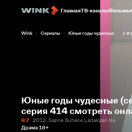
Главная
ТВ-каналы
Фильмы
Wink
Сериалы
Юные годы чудесные
1-й 
Юные годы чудесные (се
серия 414 смотреть онл
8.7
2012, Sapne Suhane Ladakpan Ke
Драма
18+