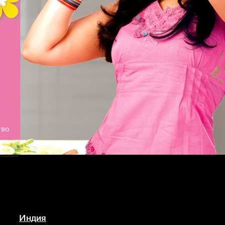
тво
Индия