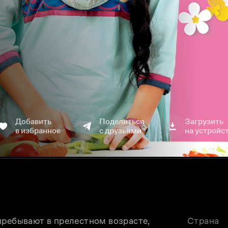
Добавить
Поделиться
Загрузить
в избранное
с друзьями
на устройс
пребывают в прелестном возрасте, 
Страна