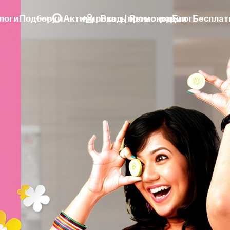
логи
Подборки
Активировать промокод
Вход | Регистрация
Блог
Бесплат