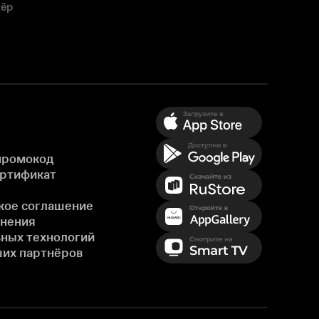
тёр
промокод
ертификат
кое соглашение
енения
ных технологий
ших партнёров