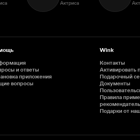
иса
Актриса
Ак
мощь
Wink
формация
Контакты
просы и ответы
Активировать 
тановка приложения
Подарочный с
щие вопросы
Документы
Пользовательс
Правила прим
рекомендатель
Подарки от на