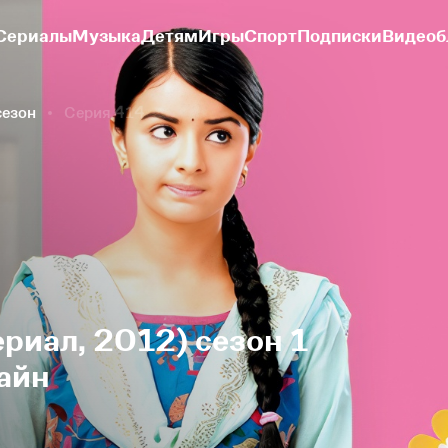
Сериалы
Музыка
Детям
Игры
Спорт
Подписки
Видеоб
сезон
Серия 414
риал, 2012) сезон 1
айн