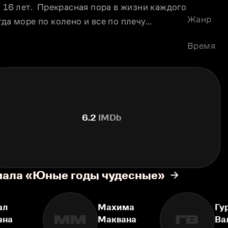
 16 лет.  Прекрасная пора в жизни каждого 
Жанр
гда море по колено и все по плечу…
Время
6.2
IMDb
иала «Юные годы чудесные»
ал
Махима
Гу
ММ
ГВ
ана
Маквана
Ва