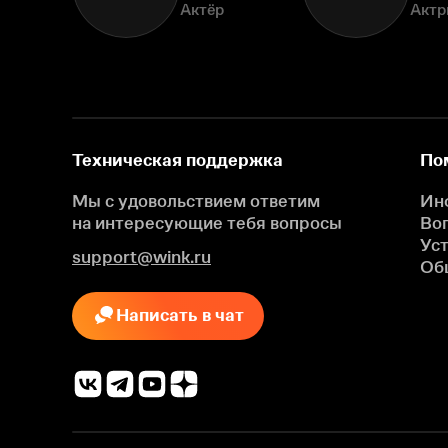
Актёр
Актр
Техническая поддержка
По
Мы с удовольствием ответим
Ин
на интересующие
тебя вопросы
Во
Ус
support@wink.ru
Об
Написать в чат