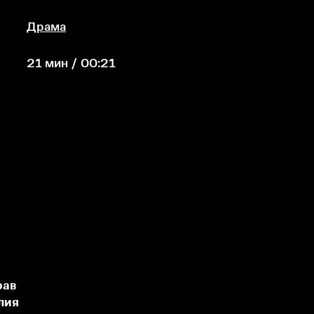
Драма
21 мин / 00:21
рав
лия