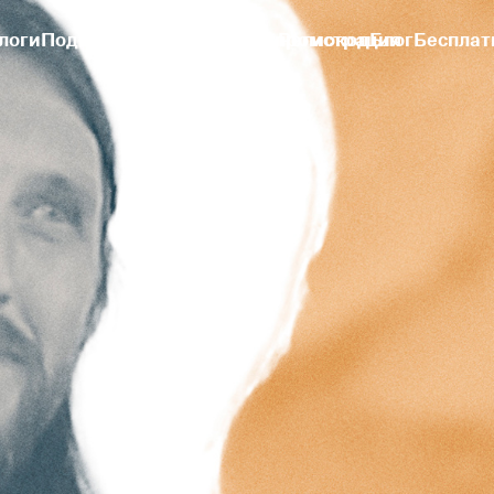
логи
Подборки
Активировать промокод
Вход | Регистрация
Блог
Бесплат