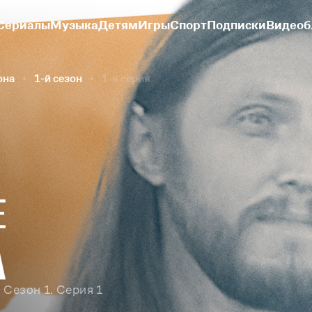
Сериалы
Музыка
Детям
Игры
Спорт
Подписки
Видеоб
она
1-й сезон
1-я серия
Сезон 1. Серия 1