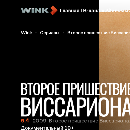
Главная
ТВ-каналы
Фильмы
Wink
Сериалы
Второе пришествие Виссари
5.4
2009, Второе пришествие Виссариона. 
Документальный
18+