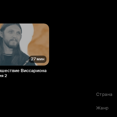
27 мин
ишествие Виссариона
ия 2
Страна
Жанр