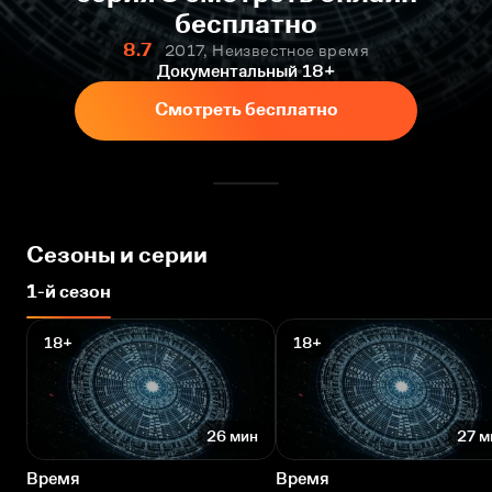
бесплатно
8.7
2017, Неизвестное время
Документальный
18+
Смотреть бесплатно
Сезоны и серии
1-й сезон
18+
18+
26 мин
27 м
Время
Время