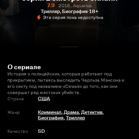
7.9
2016, Aquarius
Триллер, Биография
18+
Эта серия пока недоступна
О сериале
История о полицейских, которые работают под 
прикрытием, пытаясь выследить Чарльза Мэнсона и 
его секту под названием «Семья» до того, как они 
совершат ряд жестоких убийств.
Страна
США
Жанр
Криминал
,
Драма
,
Детектив
,
Биография
,
Триллер
Качество
SD