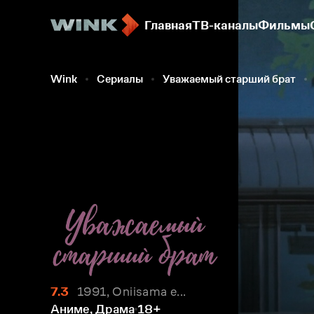
Главная
ТВ-каналы
Фильмы
Wink
Сериалы
Уважаемый старший брат
7.3
1991, Oniisama e...
Аниме, Драма
18+