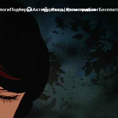
логи
Подборки
Активировать промокод
Вход | Регистрация
Блог
Бесплат