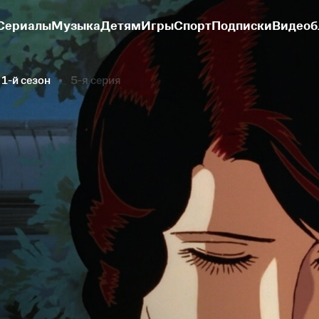
Сериалы
Музыка
Детям
Игры
Спорт
Подписки
Видеоб
1-й сезон
5-я серия