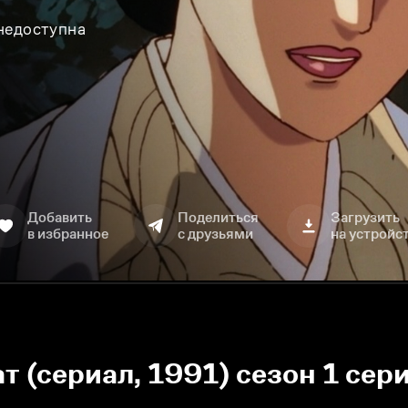
 недоступна
Добавить
Поделиться
Загрузить
в избранное
с друзьями
на устройс
 (сериал, 1991) сезон 1 сер