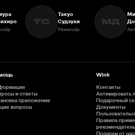
мура
Такуо
Ми
ТС
МД
ихиро
Судзуки
До
ссёр
Режиссёр
Ак
мощь
Wink
формация
Контакты
просы и ответы
Активировать 
тановка приложения
Подарочный с
щие вопросы
Документы
Пользовательс
Правила прим
рекомендатель
Подарки от на