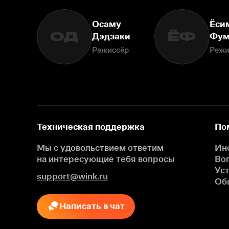
Осаму
Ёси
ОД
ЁФ
Дэдзаки
Фум
Режиссёр
Режи
Техническая поддержка
По
Мы с удовольствием ответим
Ин
на интересующие
тебя вопросы
Во
Ус
support@wink.ru
Об
Написать в чат