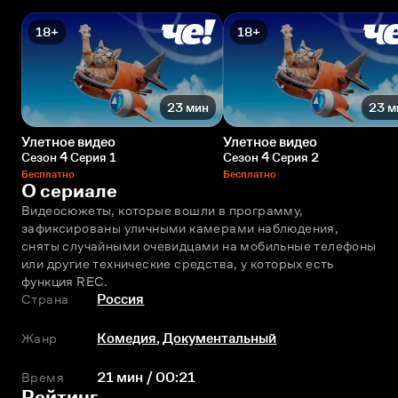
18+
18+
23 мин
23 м
Улетное видео
Улетное видео
Сезон 4 Серия 1
Сезон 4 Серия 2
Бесплатно
Бесплатно
О сериале
Видеосюжеты, которые вошли в программу, 
зафиксированы уличными камерами наблюдения, 
сняты случайными очевидцами на мобильные телефоны 
или другие технические средства, у которых есть 
функция REC.
Страна
Россия
Жанр
Комедия
,
Документальный
Время
21 мин / 00:21
Рейтинг