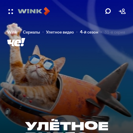
Wink
Сериалы
Улетное видео
4-й сезон
31-я серия