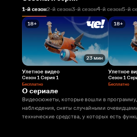
1-й сезон
2-й сезон
3-й сезон
4-й сезон
5-й с
18+
18+
23 мин
Улетное видео
Улетное в
Сезон 1 Серия 1
Сезон 1 Сер
Бесплатно
Бесплатно
О сериале
Видеосюжеты, которые вошли в программу
наблюдения, сняты случайными очевидцами
технические средства, у которых есть функ