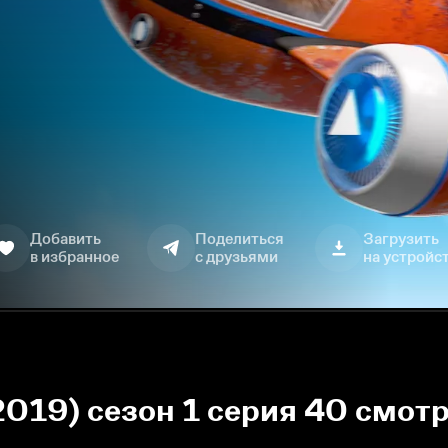
Добавить
Поделиться
Загрузить
в избранное
с друзьями
на устройс
2019) сезон 1 серия 40 смот