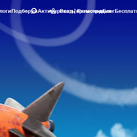
логи
Подборки
Активировать промокод
Вход | Регистрация
Блог
Бесплат