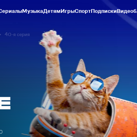
Сериалы
Музыка
Детям
Игры
Спорт
Подписки
Видеоб
40-я серия
40