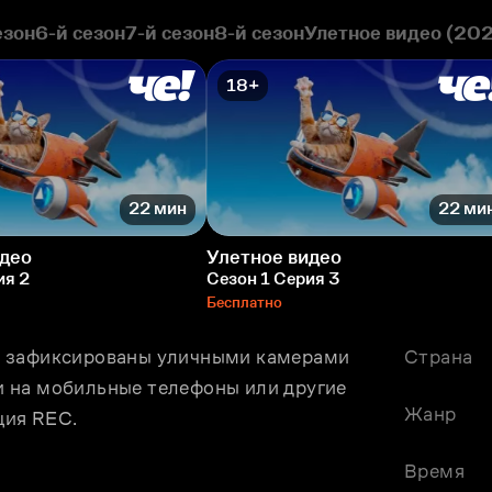
езон
6-й сезон
7-й сезон
8-й сезон
Улетное видео (20
18+
22 мин
22 ми
идео
Улетное видео
ия 2
Сезон 1 Серия 3
Бесплатно
, зафиксированы уличными камерами 
Страна
 на мобильные телефоны или другие 
Жанр
ция REC.
Время