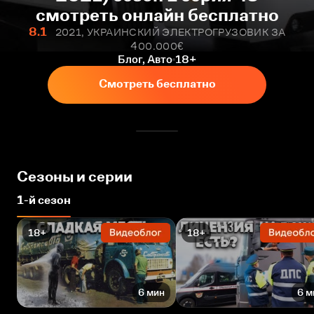
смотреть онлайн бесплатно
8.1
2021, УКРАИНСКИЙ ЭЛЕКТРОГРУЗОВИК ЗА
400.000€
Блог, Авто
18+
Смотреть бесплатно
Сезоны и серии
1-й сезон
18+
18+
6 мин
6 м