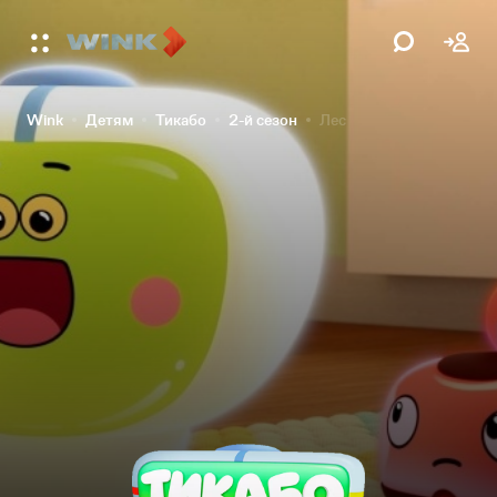
Wink
Детям
Тикабо
2-й сезон
Лес