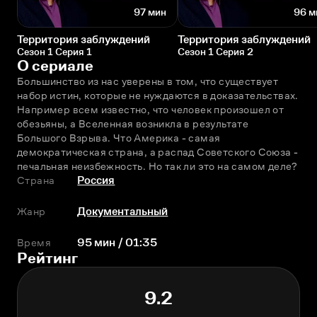
97 мин
96 м
Территория заблуждений
Территория заблуждений
Сезон 1 Серия 1
Сезон 1 Серия 2
О сериале
Большинство из нас уверены в том, что существует 
набор истин, которые не нуждаются в доказательствах. 
Например всем известно, что человек произошел от 
обезьяны, a Вселенная возникла в результате 
Большого Взрывa. Что Америкa - самая 
демократическая странa, a распад Советского Союзa - 
печальная неизбежность. Но так ли это на самом деле?
Страна
Россия
Жанр
Документальный
Время
95 мин / 01:35
Рейтинг
9.2