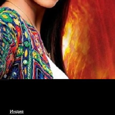
тво
Индия