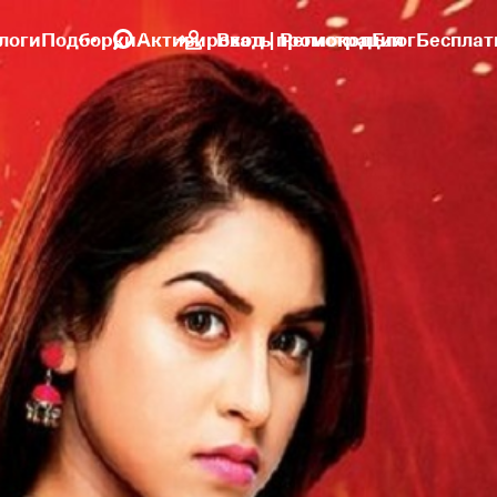
логи
Подборки
Активировать промокод
Вход | Регистрация
Блог
Бесплат