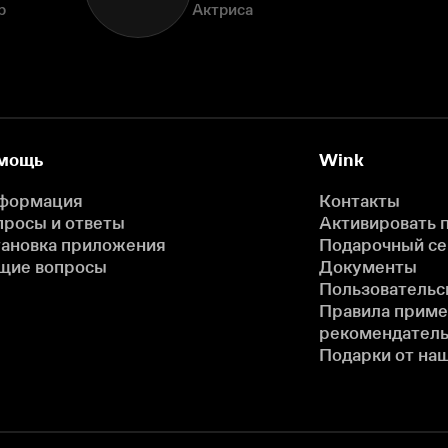
р
Актриса
мощь
Wink
формация
Контакты
просы и ответы
Активировать 
тановка приложения
Подарочный с
щие вопросы
Документы
Пользовательс
Правила прим
рекомендатель
Подарки от на