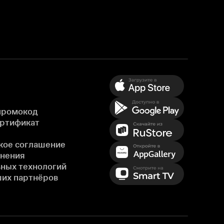
промокод
ертификат
кое соглашение
енения
ных технологий
ших партнёров