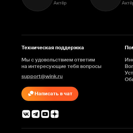
Актёр
Актё
Техническая поддержка
По
Мы с удовольствием ответим
Ин
на интересующие
тебя вопросы
Во
Ус
support@wink.ru
Об
Написать в чат