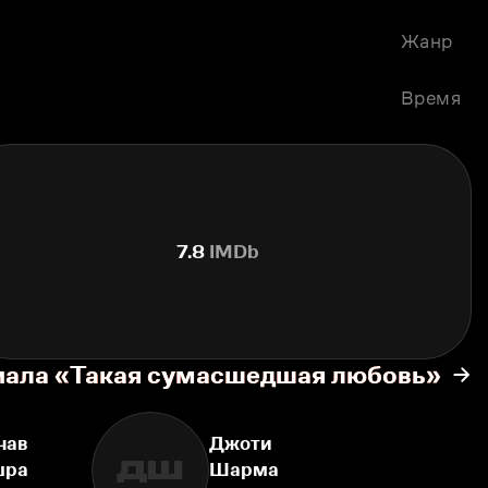
Жанр
Время
7.8
IMDb
риала «Такая сумасшедшая любовь»
нав
Джоти
ДШ
шра
Шарма