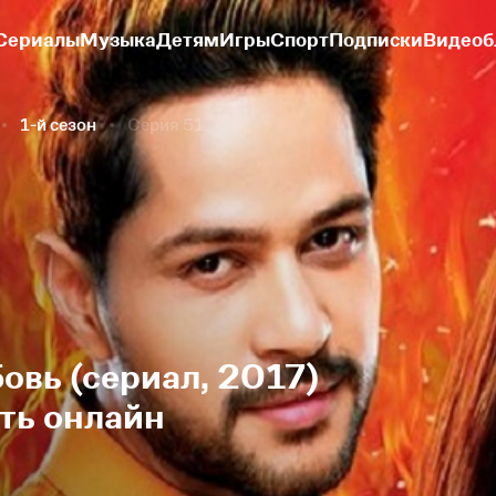
Сериалы
Музыка
Детям
Игры
Спорт
Подписки
Видеоб
1-й сезон
Серия 51
вь (сериал, 2017)
еть онлайн