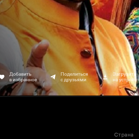
Добавить
Поделиться
Загрузить
в избранное
с друзьями
на устройс
Страна