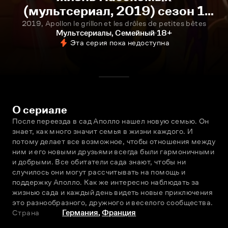
(мультсериал, 2019) сезон 1
серия 23 смотреть онлайн
2019, Apollon le grillon et les drôles de petites bêtes
Мультсериалы, Семейный
18+
Эта серия пока недоступна
О сериале
После переезда в сад Аполло нашел новую семью. Он 
знает, как много значит семья в жизни каждого. И 
потому делает все возможное, чтобы отношения между 
ним и его новыми друзьями всегда были гармоничными 
и добрыми. Все обитатели сада знают, чтобы ни 
случилось они могут рассчитывать на помощь и 
поддержку Аполло. Как же интересно наблюдать за 
жизнью сада и каждый день видеть новые приключения 
это разнообразного, дружного и веселого сообщества.
Страна
Германия
,
Франция