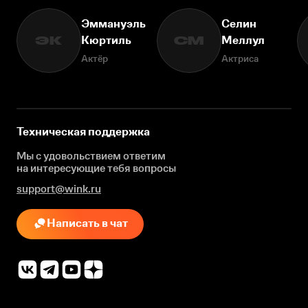
Эммануэль
Селин
Кюртиль
Меллул
ЭК
СМ
Актёр
Актриса
Техническая поддержка
Мы с удовольствием ответим
на интересующие
тебя вопросы
support@wink.ru
Написать в чат