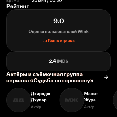
Время
20 мин / 00:20
Рейтинг
9.0
Оценка пользователей Wink
Ваша оценка
2.4
IMDb
Актёры и съёмочная группа
сериала «Судьба по гороскопу»
Дхирадж
Манит
Дхупар
Жура
ДД
МЖ
Актёр
Актёр