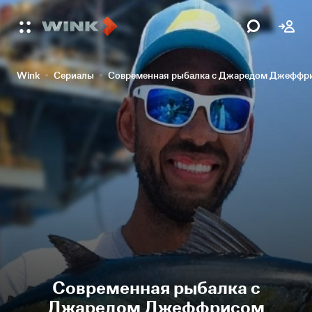
Wink
Сериалы
Современная рыбалка с Джаредом Джеффр
Современная рыбалка с
Джаредом Джеффрисом