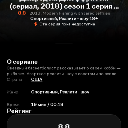
(сериал, 2018) сезон 1 серия 9
смотреть онлайн
8.8
2018, Modern Fishing with Jared Jeffries
Спортивный, Реалити - шоу
18+
Эта серия пока недоступна
О сериале
Звездный баскетболист рассказывает о своем хобби — 
рыбалке. Азартное реалити-шоу с советами по ловле
Страна
США
Жанр
Спортивный
,
Реалити - шоу
Время
19 мин / 00:19
Рейтинг
8.8