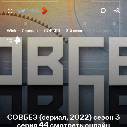
Wink
Сериалы
СОВБЕЗ
3-й сезон
44-я серия
СОВБЕЗ (сериал, 2022) сезон 3
серия 44 смотреть онлайн