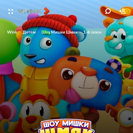
Wink
Детям
Шоу Мишки Шмяк
1-й сезон
12-я серия