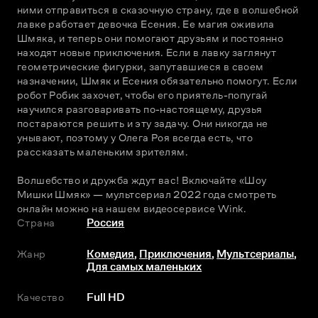
ними отправиться в сказочную страну, где в волшебной 
лавке работает девочка Есения. Ее магия оживила 
Шмяка, и теперь они помогают друзьям и постоянно 
находят новые приключения. Если в лавку заглянут 
геометрические фигурки, запутавшиеся в своем 
назначении, Шмяк и Есения обязательно помогут. Если 
робот Робик захочет, чтобы его приятель-попугай 
научился разговаривать по-настоящему, друзья 
постараются решить и эту задачу. Они никогда не 
унывают, поэтому у Олега Роя всегда есть, что 
рассказать маленьким зрителям.
Волшебство и дружба ждут вас! Включайте «Шоу 
Мишки Шмяк» — мультсериал 2022 года смотреть 
онлайн можно на нашем видеосервисе Wink.
Страна
Россия
Жанр
Комедия
,
Приключения
,
Мультсериалы
,
Для самых маленьких
Качество
Full HD