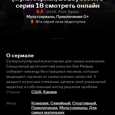
серия 18 смотреть онлайн
8.5
2018, PAW Patrol
Мультсериалы, Приключения
0+
Эта серия пока недоступна
О сериале
Суперпопулярный мультсериал для самых маленьких. 
Смышленый десятилетний мальчик Зик Райдер 
собирает команду бесстрашных пeсиков, которые 
защищают горожан от самых разных напастей. У 
каждого из восьми отважных щенков свой уникальный 
характер и собственный метод решения проблем.
Страна
США
,
Канада
Жанр
Комедия
,
Семейный
,
Спортивный
,
Приключения
,
Мультсериалы
,
Для
самых маленьких