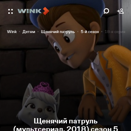
Wink
Детям
Щенячий патруль
5-й сезон
18-я серия
Щенячий патруль
(мультсериал, 2018) сезон 5