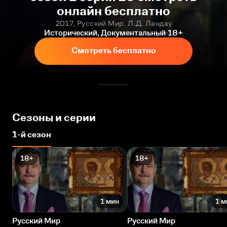
онлайн бесплатно
2017, Русский Мир. Л.Д. Ландау
Исторический, Документальный
18+
Смотреть бесплатно
Сезоны и серии
1-й сезон
18+
18+
1 мин
1 м
Русский Мир
Русский Мир