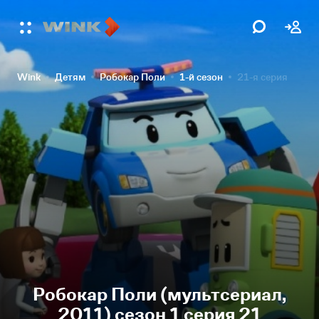
Wink
Детям
Робокар Поли
1-й сезон
21-я серия
Робокар Поли (мультсериал,
2011) сезон 1 серия 21