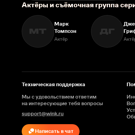
Актёры и съёмочная группа сер
Марк
Дже
МТ
ДГ
Томпсон
Гри
Актёр
Актё
Техническая поддержка
По
Мы с удовольствием ответим
Ин
на интересующие
тебя вопросы
Во
Ус
support@wink.ru
Об
Написать в чат