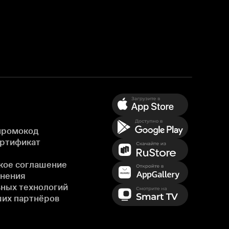
промокод
ертификат
кое соглашение
енения
ных технологий
ших партнёров