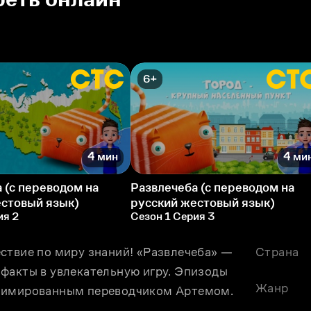
6+
4 мин
4 ми
 (с переводом на
Развлечеба (с переводом на
естовый язык)
русский жестовый язык)
ия 2
Сезон 1 Серия 3
ствие по миру знаний! «Развлечеба» — 
Страна
факты в увлекательную игру. Эпизоды 
Жанр
анимированным переводчиком Артемом.