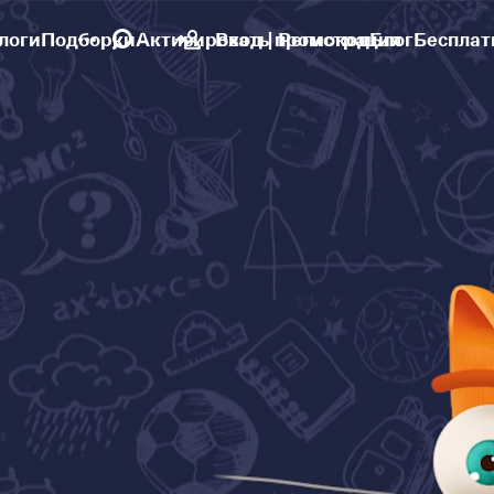
логи
Подборки
Активировать промокод
Вход | Регистрация
Блог
Бесплат