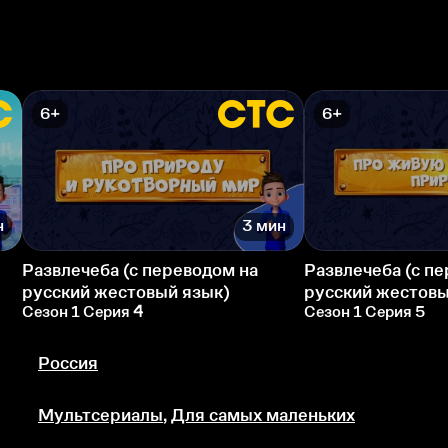
6+
6+
н
3 мин
Развлечеба (с переводом на
Развлечеба (с п
русский жестовый язык)
русский жестовы
Сезон 1 Серия 4
Сезон 1 Серия 5
Россия
Мультсериалы
,
Для самых маленьких