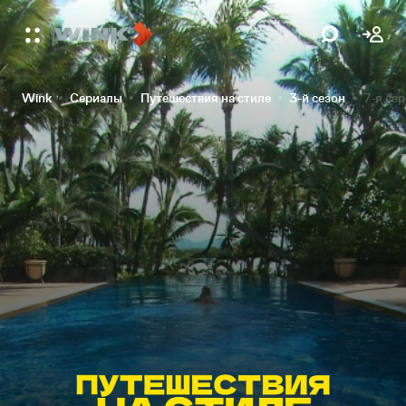
Wink
Сериалы
Путешествия на стиле
3-й сезон
7-я се