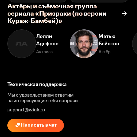
Актёры и съёмочная группа
сериала «Призраки (по версии
Кураж-Бамбей)»
Лолли
Мэтью
Адефопе
Бэйнтон
ЛА
Актриса
Актёр
Техническая поддержка
Мы с удовольствием ответим
на интересующие
тебя вопросы
support@wink.ru
Написать в чат