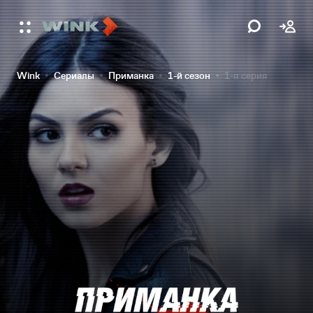
Wink
Сериалы
Приманка
1-й сезон
1-я серия