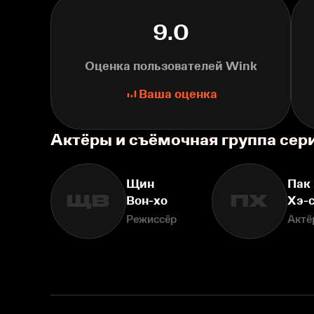
9.0
Оценка пользователей Wink
Ваша оценка
Актёры и съёмочная группа сер
Щин
Пак
ЩВ
ПХ
Вон-хо
Хэ-
Режиссёр
Актё