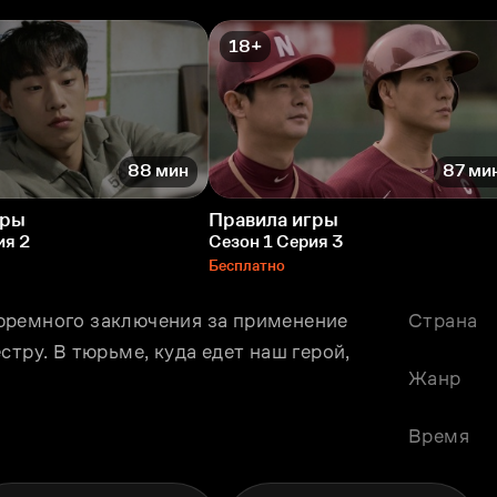
18+
88 мин
87 ми
гры
Правила игры
ия 2
Сезон 1 Серия 3
Бесплатно
юремного заключения за применение 
Страна
тру. В тюрьме, куда едет наш герой, 
Жанр
Время