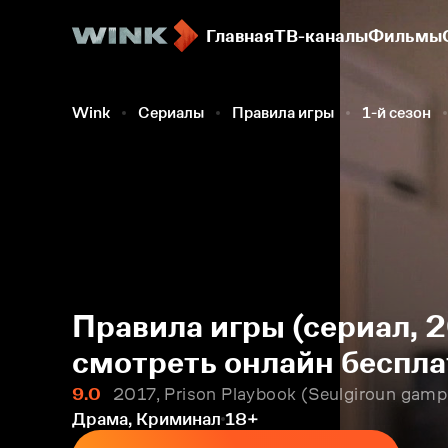
Главная
ТВ-каналы
Фильмы
Wink
Сериалы
Правила игры
1-й сезон
Правила игры (сериал, 2
смотреть онлайн беспла
9.0
2017, Prison Playbook (Seulgiroun gam
Драма, Криминал
18+