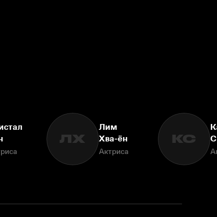
истал
Лим
К
ЛХ
КС
н
Хва-ён
С
триса
Актриса
А