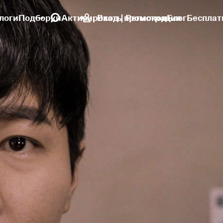
логи
Подборки
Активировать промокод
Вход | Регистрация
Блог
Бесплат