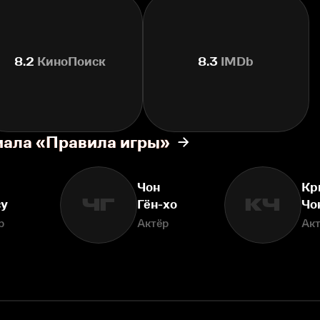
8.2
КиноПоиск
8.3
IMDb
иала «Правила игры»
Чон
Кр
ЧГ
КЧ
су
Гён-хо
Чо
р
Актёр
Ак