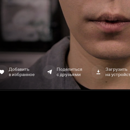
Добавить
Поделиться
Загрузить
в избранное
с друзьями
на устройс