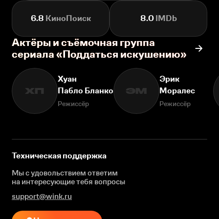
6.8
КиноПоиск
8.0
IMDb
Актёры и съёмочная группа
сериала «Поддаться искушению»
Хуан
Эрик
Пабло Бланко
Моралес
ХП
ЭМ
Режиссёр
Режиссёр
Техническая поддержка
Мы с удовольствием ответим
на интересующие
тебя вопросы
support@wink.ru