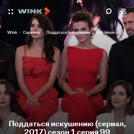
Wink
Сериалы
Поддаться искушению
1-й сезон
99-я с
Поддаться искушению (сериал,
2017) сезон 1 серия 99