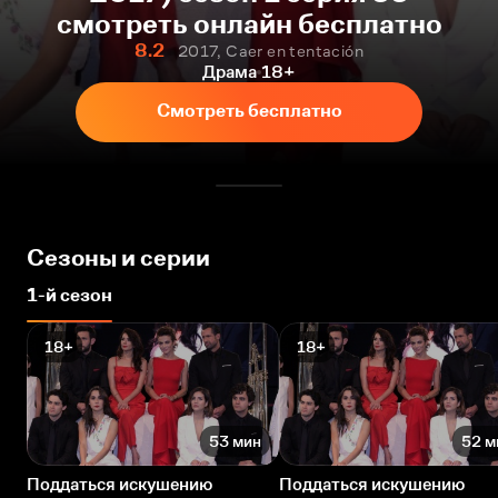
смотреть онлайн бесплатно
8.2
2017, Caer en tentación
Драма
18+
Смотреть бесплатно
Сезоны и серии
1-й сезон
18+
18+
53 мин
52 м
Поддаться искушению
Поддаться искушению