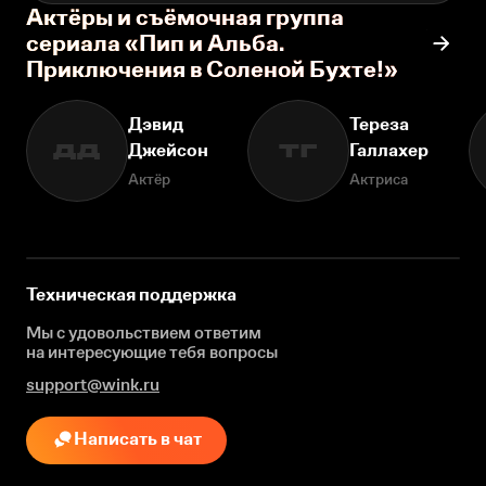
Актёры и съёмочная группа
сериала «Пип и Альба.
Приключения в Соленой Бухте!»
Дэвид
Тереза
Джейсон
Галлахер
ДД
ТГ
Актёр
Актриса
Техническая поддержка
Мы с удовольствием ответим
на интересующие
тебя вопросы
support@wink.ru
Написать в чат