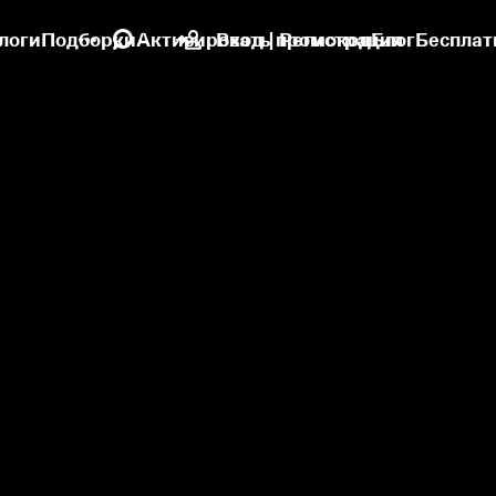
логи
Подборки
Активировать промокод
Вход | Регистрация
Блог
Бесплат