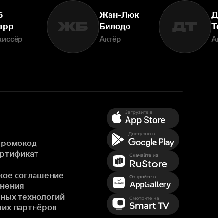
б
Жан-Люк
Д
ЖБ
ДТ
эрр
Билодо
Т
жиссёр
Актёр
А
промокод
ертификат
кое соглашение
енения
ных технологий
ших партнёров