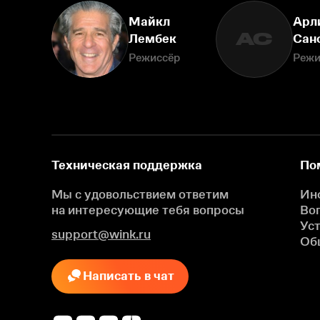
Майкл
Арл
АС
Лембек
Сан
Режиссёр
Режи
Техническая поддержка
По
Мы с удовольствием ответим
Ин
на интересующие
тебя вопросы
Во
Ус
support@wink.ru
Об
Написать в чат