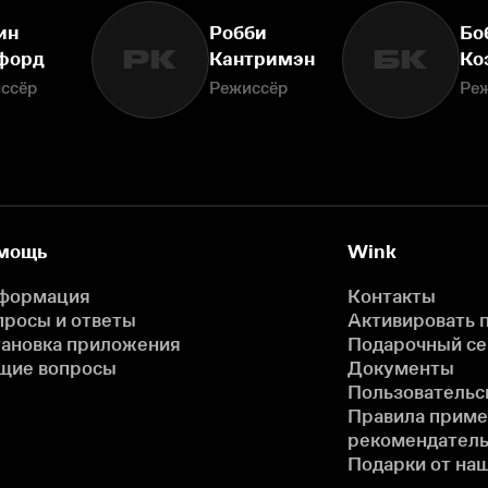
ин
Робби
Бо
РК
БК
форд
Кантримэн
Ко
ссёр
Режиссёр
Ре
мощь
Wink
формация
Контакты
просы и ответы
Активировать 
тановка приложения
Подарочный с
щие вопросы
Документы
Пользовательс
Правила прим
рекомендатель
Подарки от на