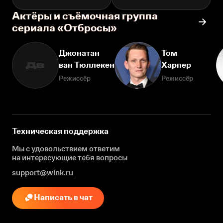
Актёры и съёмочная группа
сериала «Отбросы»
Джонатан
Том
ван Тюллекен
Харпер
Дв
Режиссёр
Режиссёр
Техническая поддержка
Мы с удовольствием ответим
на интересующие
тебя вопросы
support@wink.ru
Написать в чат