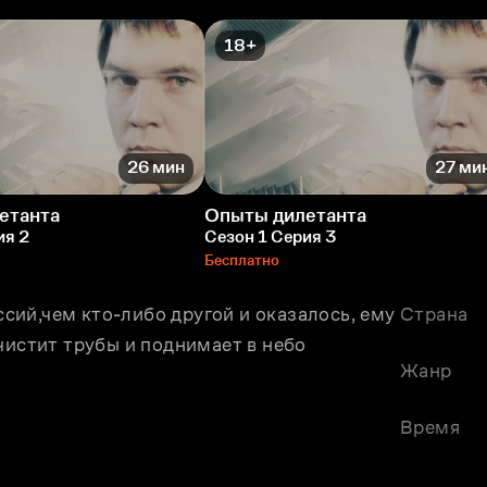
18+
26 мин
27 ми
етанта
Опыты дилетанта
ия 2
Сезон 1 Серия 3
Бесплатно
ий,чем кто-либо другой и оказалось, ему 
Страна
чистит трубы и поднимает в небо 
Жанр
Время