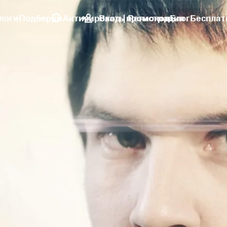
логи
Подборки
Активировать промокод
Вход | Регистрация
Блог
Бесплат