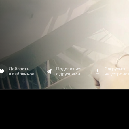
Добавить
Поделиться
Загрузить
в избранное
с друзьями
на устройс