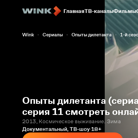
Главная
ТВ-каналы
Фильмы
Wink
Сериалы
Опыты дилетанта
1-й сез
Опыты дилетанта (сериа
серия 11 смотреть онла
2013, Космическое выживание. Зима
Документальный, ТВ-шоу
18+