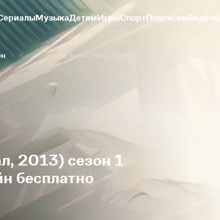
Сериалы
Музыка
Детям
Игры
Спорт
Подписки
Видеоб
он
Космическое выживание. Зима
л, 2013) сезон 1
йн бесплатно