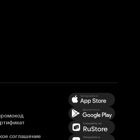
промокод
ертификат
кое соглашение