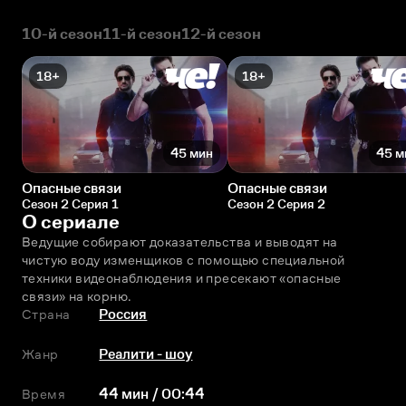
10-й сезон
11-й сезон
12-й сезон
18+
18+
45 мин
45 м
Опасные связи
Опасные связи
Сезон 2 Серия 1
Сезон 2 Серия 2
О сериале
Ведущие собирают доказательства и выводят на 
чистую воду изменщиков с помощью специальной 
техники видеонаблюдения и пресекают «опасные 
связи» на корню.
Страна
Россия
Жанр
Реалити - шоу
Время
44 мин / 00:44