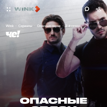
Wink
Сериалы
Опасные связи
2-й сезон
17-я серия