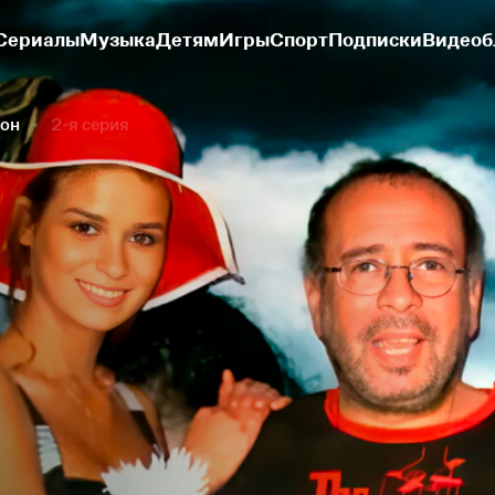
Сериалы
Музыка
Детям
Игры
Спорт
Подписки
Видеоб
зон
2-я серия