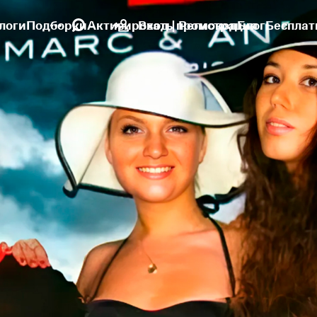
логи
Подборки
Активировать промокод
Вход | Регистрация
Блог
Бесплат