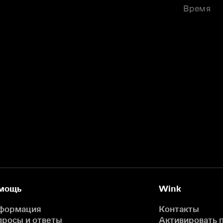
Время
мощь
Wink
формация
Контакты
просы и ответы
Активировать 