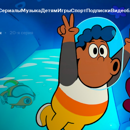
Сериалы
Музыка
Детям
Игры
Спорт
Подписки
Видеоб
н
20-я серия