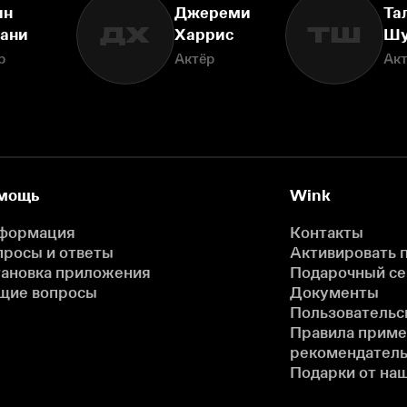
ин
Джереми
Та
ДХ
ТШ
ани
Харрис
Шу
р
Актёр
Ак
мощь
Wink
формация
Контакты
просы и ответы
Активировать 
тановка приложения
Подарочный с
щие вопросы
Документы
Пользовательс
Правила прим
рекомендатель
Подарки от на