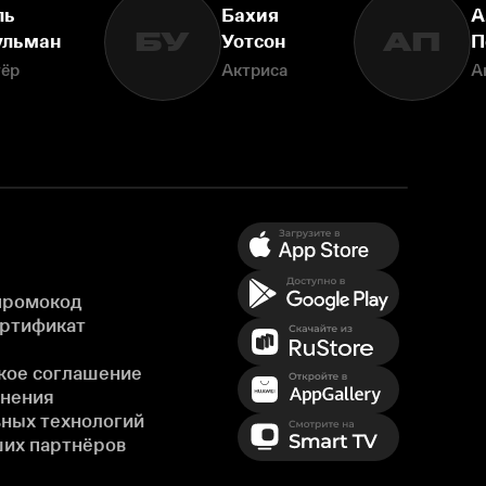
ль
Бахия
А
БУ
АП
льман
Уотсон
П
тёр
Актриса
А
промокод
ертификат
кое соглашение
енения
ных технологий
ших партнёров