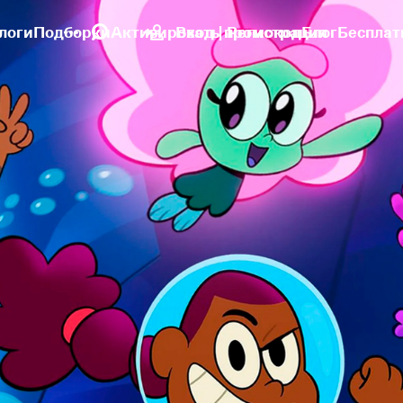
логи
Подборки
Активировать промокод
Вход | Регистрация
Блог
Бесплат