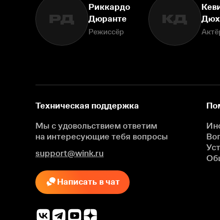
Риккардо
Кев
РД
КД
Дюранте
Дюх
Режиссёр
Актё
Техническая поддержка
По
Мы с удовольствием ответим
Ин
на интересующие
тебя вопросы
Во
Ус
support@wink.ru
Об
Написать в чат