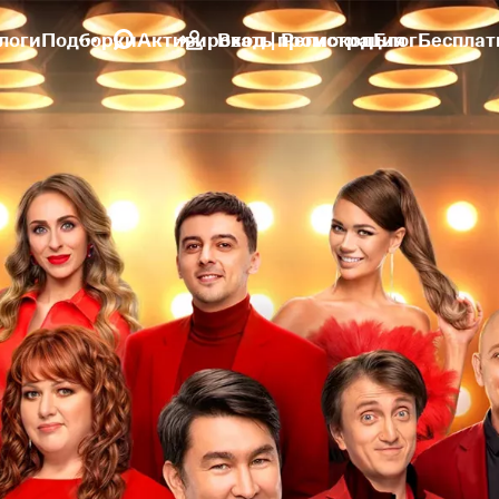
логи
Подборки
Активировать промокод
Вход | Регистрация
Блог
Бесплат