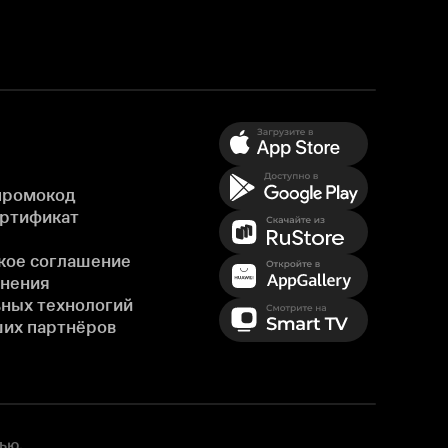
промокод
ертификат
кое соглашение
енения
ных технологий
ших партнёров
ью,