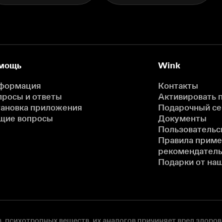
мощь
Wink
формация
Контакты
просы и ответы
Активировать 
тановка приложения
Подарочный с
щие вопросы
Документы
Пользовательс
Правила прим
рекомендатель
Подарки от на
, психотропных веществ, их аналогов причиняет вред здоров