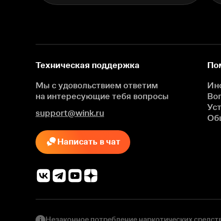
Техническая поддержка
По
Мы с удовольствием ответим
Ин
на интересующие
тебя вопросы
Во
Ус
support@wink.ru
Об
Написать в чат
Незаконное потребление наркотических средств