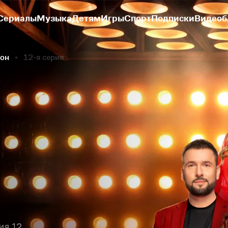
Сериалы
Музыка
Детям
Игры
Спорт
Подписки
Видеоб
зон
12-я серия
ия 12