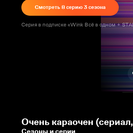
Смотреть 8 серию 3 сезона
Серия в подписке «Wink Всё в одном + S
Очень караочен (сериал
Сезоны и серии