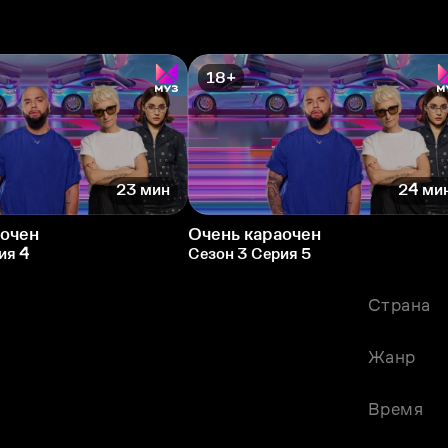
18+
23 мин
24 ми
аочен
Очень караочен
ия 4
Сезон 3 Серия 5
Страна
Жанр
Время