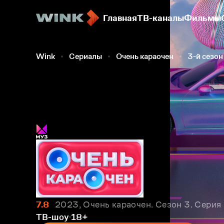
Главная
ТВ-каналы
Фильмы
Wink
Сериалы
Очень караочен
3-й сезон
7.8
2023, Очень караочен. Сезон 3. Серия
ТВ-шоу
18+