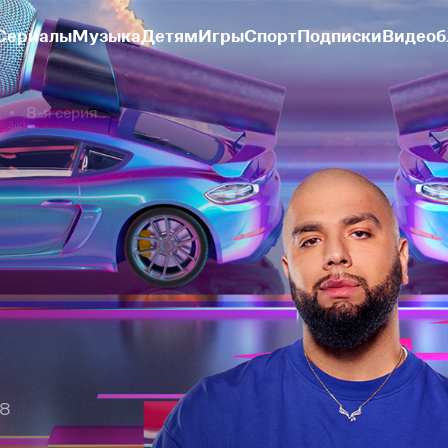
Сериалы
Музыка
Детям
Игры
Спорт
Подписки
Видеоб
8-я серия
 8