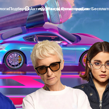
логи
Подборки
Активировать промокод
Вход | Регистрация
Блог
Бесплат