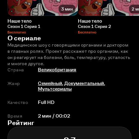
3 мин
2 м
Наше тело
Наше тело
Сезон 1 Серия 1
Сезон 1 Серия 2
Бесплатно
Бесплатно
О сериале
Медицинское шоу с говорящими органами и доктором 
в главных ролях. Проект расскажет про организм, как 
он реагирует на болезни, боль, температуру, усталость 
и многое другое.
Страна
Великобритания
Жанр
Семейный
,
Документальный
,
Мультсериалы
Качество
Full HD
Время
2 мин / 00:02
Рейтинг