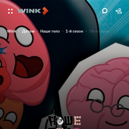
Wink
Детям
Наше тело
1-й сезон
18-я серия