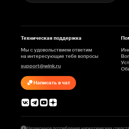
Техническая поддержка
По
Мы с удовольствием ответим
Ин
на интересующие
тебя вопросы
Во
Ус
support@wink.ru
Об
Написать в чат
Незаконное потребление наркотических средств