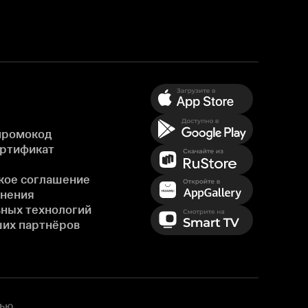
промокод
ертификат
кое соглашение
енения
ных технологий
ших партнёров
ью,