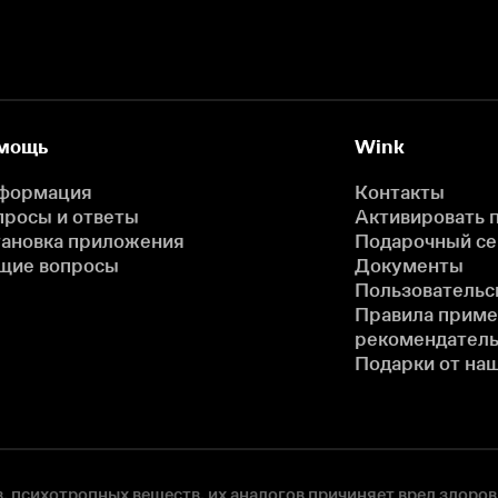
мощь
Wink
формация
Контакты
просы и ответы
Активировать 
тановка приложения
Подарочный с
щие вопросы
Документы
Пользовательс
Правила прим
рекомендатель
Подарки от на
, психотропных веществ, их аналогов причиняет вред здоров