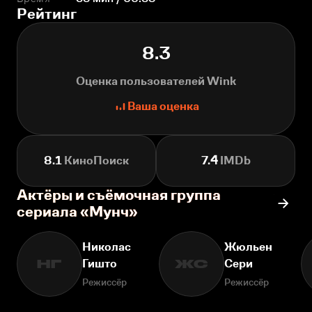
Рейтинг
8.3
Оценка пользователей Wink
Ваша оценка
8.1
КиноПоиск
7.4
IMDb
Актёры и съёмочная группа
сериала «Мунч»
Николас
Жюльен
Гишто
Сери
НГ
ЖС
Режиссёр
Режиссёр