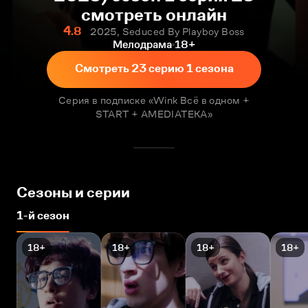
смотреть онлайн
4.8
2025, Seduced By Playboy Boss
Мелодрама
18+
Смотреть 23 серию 1 сезона
Серия в подписке «Wink Всё в одном +
START + AMEDIATEKA»
Сезоны и серии
1-й сезон
18+
18+
18+
18+