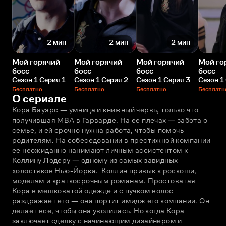
2 мин
2 мин
2 мин
Мой горячий
Мой горячий
Мой горячий
Мой го
босс
босс
босс
босс
Сезон 1 Серия 1
Сезон 1 Серия 2
Сезон 1 Серия 3
Сезон 1
Бесплатно
Бесплатно
Бесплатно
Бесплатн
О сериале
Кора Бауэрс — умница и книжный червь, только что 
получившая MBA в Гарварде. На ее плечах — забота о 
семье, и ей срочно нужна работа, чтобы помочь 
родителям. На собеседовании в престижной компании 
ее неожиданно нанимают личным ассистентом к 
Коллину Лодеру — одному из самых завидных 
холостяков Нью-Йорка.  Коллин привык к роскоши, 
моделям и краткосрочным романам. Простоватая 
Кора в мешковатой одежде и с пучком волос 
раздражает его — она портит имидж его компании. Он 
делает все, чтобы она уволилась. Но когда Кора 
заключает сделку с начинающим дизайнером и 