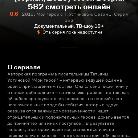
582 смотреть онлайн
8.6
2018, Мой герой с Т. Устиновой. Сезон 1. Серия
582
Документальный, ТВ-шоу
18+
Эта серия пока недоступна
О сериале
Авторская программа писательницы Татьяны 
Устиновой "Мой герой" – интервью ведущей один на 
один с приглашeнным гостем. Она словно пишет книгу 
о своeм собеседнике – причeм выстраивает еe так, как 
ей заблагорассудится: вытаскивает на первый план 
незначительные вроде бы события, которые вдруг 
оказываются важны до чрезвычайности  ищет 
отрицательных и положительных героев  докапывается 
до причин тех или иных поступков… В результате 
человек, о котором, кажется, знаешь всe или, во 
всяком случае, многое – открывается для тебя заново…