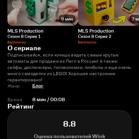
9 мин
7 м
MLS Production
MLS Production
Сезон 8 Серия 1
Сезон 8 Серия 2
Бесплатно
Бесплатно
О сериале
Подписывайся, если хочешь видеть самые крутые 
автоматы для продажи из Лего в России! А также: 
сейфы, диспенсеры, головоломки, пинболы и ещe очень 
много самоделок из LEGO! Хорошее настроение 
гарантировано!
Жанр
Блог
Время
8 мин / 00:08
Рейтинг
8.8
Оценка пользователей Wink